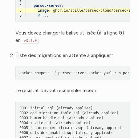
3
4
parsec-server
:
5
image
:
ghcr.io/scille/parsec-cloud/parsec-serv
6
# ...
Vous devez changer la balise utilisée (à la ligne
5
)
en
.
v3.1.0
Liste des migrations en attente à appliquer :
docker
compose
-f
parsec-server.docker.yaml
run
parsec-
Le résultat devrait ressembler à ceci :
0001_initial.sql (already applied)

0002_add_migration_table.sql (already applied)

0003_human_handle.sql (already applied)

0004_invite.sql (already applied)

0005_redacted_certificates.sql (already applied)

0006_outsider_enabled.sql (already applied)

0007_users_limit.sql (already applied)
