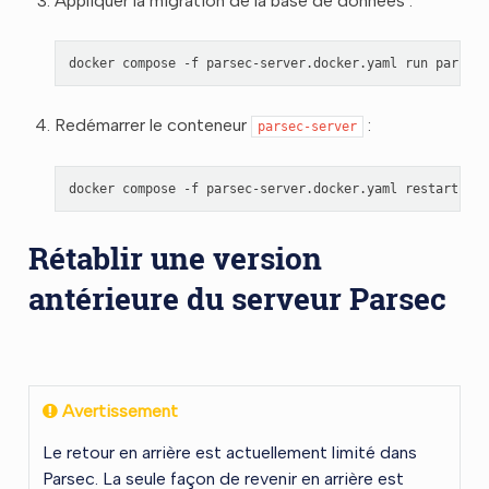
Appliquer la migration de la base de données :
docker
compose
-f
parsec-server.docker.yaml
run
parsec-
Redémarrer le conteneur
:
parsec-server
docker
compose
-f
parsec-server.docker.yaml
restart
Rétablir une version
antérieure du serveur Parsec
Avertissement
Le retour en arrière est actuellement limité dans
Parsec. La seule façon de revenir en arrière est