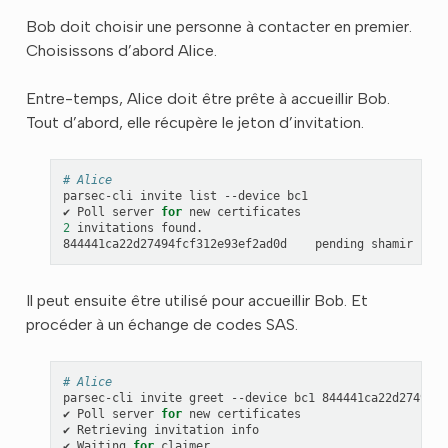
Bob doit choisir une personne à contacter en premier.
Choisissons d’abord Alice.
Entre-temps, Alice doit être prête à accueillir Bob.
Tout d’abord, elle récupère le jeton d’invitation.
# Alice
parsec-cli
invite
list
--device
bc1

✔
Poll
server
for
new
2
invitations
found.

844441ca22d27494fcf312e93ef2ad0d
pending
shamir
reco
Il peut ensuite être utilisé pour accueillir Bob. Et
procéder à un échange de codes SAS.
# Alice
parsec-cli
invite
greet
--device
bc1
844441ca22d27494fc
✔
Poll
server
for
new
certificates

✔
Retrieving
invitation
info

✔
Waiting
for
claimer
