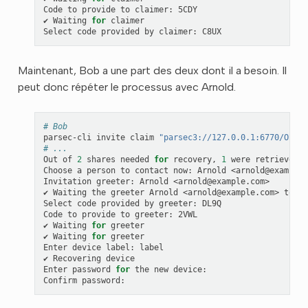
Code
to
provide
to
claimer:
5CDY

✔
Waiting
for
claimer

Select
code
provided
by
claimer:
Maintenant, Bob a une part des deux dont il a besoin. Il
peut donc répéter le processus avec Arnold.
# Bob
parsec-cli
invite
claim
"parsec3://127.0.0.1:6770/Org?n
# ...
Out
of
2
shares
needed
for
recovery,
1
were
retrieved.

Choose
a
person
to
contact
now:
Arnold
<arnold@example.
Invitation
greeter:
Arnold
<arnold@example.com>

✔
Waiting
the
greeter
Arnold
<arnold@example.com>
to
st
Select
code
provided
by
greeter:
DL9Q

Code
to
provide
to
greeter:
2VWL

✔
Waiting
for
greeter

✔
Waiting
for
greeter

Enter
device
label:
label

✔
Recovering
device

Enter
password
for
the
new
device:

Confirm