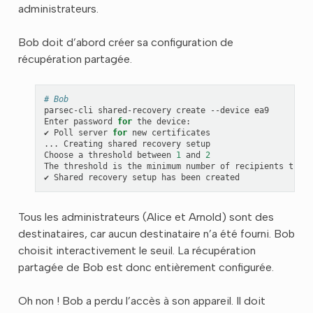
administrateurs.
Bob doit d’abord créer sa configuration de
récupération partagée.
# Bob
parsec-cli
shared-recovery
create
--device
ea9

Enter
password
for
the
device:

✔
Poll
server
for
new
certificates

...
Creating
shared
recovery
setup

Choose
a
threshold
between
1
and
2
The
threshold
is
the
minimum
number
of
recipients
that
✔
Shared
recovery
setup
has
been
Tous les administrateurs (Alice et Arnold) sont des
destinataires, car aucun destinataire n’a été fourni. Bob
choisit interactivement le seuil. La récupération
partagée de Bob est donc entièrement configurée.
Oh non ! Bob a perdu l’accès à son appareil. Il doit