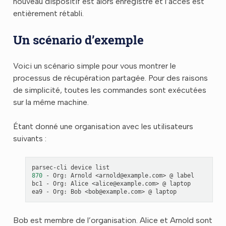
nouveau dispositif est alors enregistré et l’accès est
entièrement rétabli.
Un scénario d’exemple
Voici un scénario simple pour vous montrer le
processus de récupération partagée. Pour des raisons
de simplicité, toutes les commandes sont exécutées
sur la même machine.
Étant donné une organisation avec les utilisateurs
suivants :
parsec-cli
device
870
-
Org:
Arnold
<arnold@example.com>
@
label

bc1
-
Org:
Alice
<alice@example.com>
@
laptop

ea9
-
Org:
Bob
<bob@example.com>
@
Bob est membre de l’organisation. Alice et Arnold sont