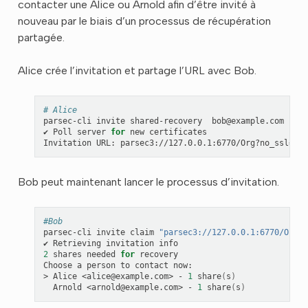
contacter une Alice ou Arnold afin d’être invité à
nouveau par le biais d’un processus de récupération
partagée.
Alice crée l’invitation et partage l’URL avec Bob.
# Alice
parsec-cli
invite
shared-recovery
bob@example.com
--de
✔
Poll
server
for
new
certificates

Invitation
URL:
parsec3://127.0.0.1:6770/Org?no_ssl
=
tru
Bob peut maintenant lancer le processus d’invitation.
#Bob
parsec-cli
invite
claim
"parsec3://127.0.0.1:6770/Org?n
✔
Retrieving
invitation
2
shares
needed
for
recovery

Choose
a
person
to
contact
now:

>
Alice
<alice@example.com>
-
1
share
(
s
)
Arnold
<arnold@example.com>
-
1
share
(
s
)