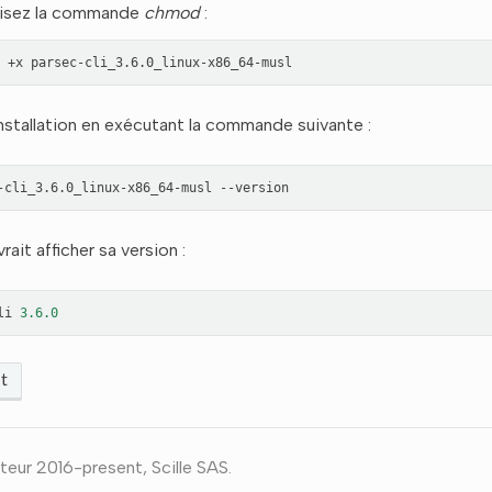
lisez la commande
chmod
:
+x
’installation en exécutant la commande suivante :
-cli_3.6.0_linux-x86_64-musl
rait afficher sa version :
li
3.6.0
t
teur 2016-present, Scille SAS.