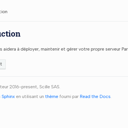
tion
uction
 aidera à déployer, maintenir et gérer votre propre serveur Par
t
teur 2016-present, Scille SAS.
c
Sphinx
en utilisant un
thème
fourni par
Read the Docs
.