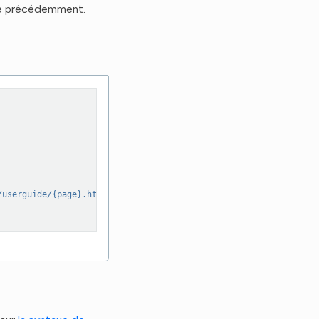
 précédemment.
/userguide/{page}.html"