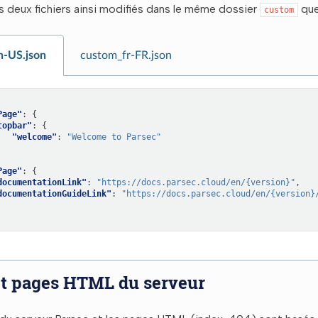
s deux fichiers ainsi modifiés dans le même dossier
que
custom
n-US.json
custom_fr-FR.json
Page"
:
{
topbar"
:
{
"welcome"
:
"Welcome to Parsec"
Page"
:
{
documentationLink"
:
"https://docs.parsec.cloud/en/{version}"
,
documentationGuideLink"
:
"https://docs.parsec.cloud/en/{version}
et pages HTML du serveur