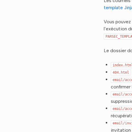
Les courriels
template Jinj
Vous pouvez l
l’exécution d
PARSEC_TEMPL
Le dossier doi
index.htm
404.html
email/acc
confirmer 
email/acc
suppressi
email/acc
récupérat
email/inv
invitation