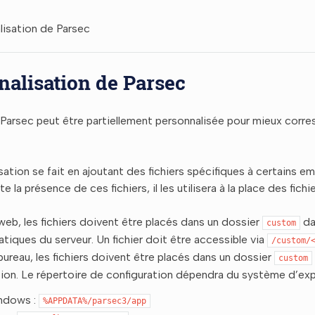
lisation de Parsec
nalisation de Parsec
 Parsec peut être partiellement personnalisée pour mieux corre
sation se fait en ajoutant des fichiers spécifiques à certains e
 la présence de ces fichiers, il les utilisera à la place des fichie
eb, les fichiers doivent être placés dans un dossier
da
custom
tatiques du serveur. Un fichier doit être accessible via
/custom/
reau, les fichiers doivent être placés dans un dossier
custom
tion. Le répertoire de configuration dépendra du système d’exp
ndows :
%APPDATA%/parsec3/app