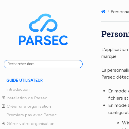
Personna
Person
L’application
marque.
La personnali
Parsec détecte
GUIDE UTILISATEUR
Introduction
En mode w
Installation de Parsec
fichiers s
En mode bu
Créer une organisation
configura
Premiers pas avec Parsec
Wi
Gérer votre organisation