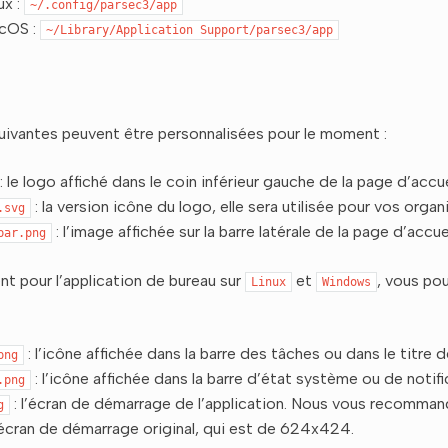
ux :
~/.config/parsec3/app
cOS :
~/Library/Application
Support/parsec3/app
uivantes peuvent être personnalisées pour le moment :
: le logo affiché dans le coin inférieur gauche de la page d’accue
: la version icône du logo, elle sera utilisée pour vos organ
.svg
: l’image affichée sur la barre latérale de la page d’accuei
bar.png
t pour l’application de bureau sur
et
, vous po
Linux
Windows
: l’icône affichée dans la barre des tâches ou dans le titre d
png
: l’icône affichée dans la barre d’état système ou de notifi
.png
: l’écran de démarrage de l’application. Nous vous recomman
g
l’écran de démarrage original, qui est de 624x424.