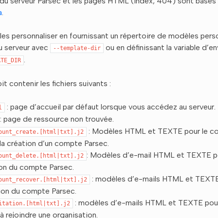
 du serveur Parsec et les pages HTML (index, 404) sont basés
a
.
es personnaliser en fournissant un répertoire de modèles perso
u serveur avec
ou en définissant la variable d’
--template-dir
.
ATE_DIR
t contenir les fichiers suivants :
: page d’accueil par défaut lorsque vous accédez au serveur.
l
: page de ressource non trouvée.
: Modèles HTML et TEXTE pour le cou
ount_create.[html|txt].j2
la création d’un compte Parsec.
: Modèles d’e-mail HTML et TEXTE po
ount_delete.[html|txt].j2
on du compte Parsec.
: modèles d’e-mails HTML et TEXTE 
ount_recover.[html|txt].j2
ion du compte Parsec.
: modèles d’e-mails HTML et TEXTE pou
itation.[html|txt].j2
 à rejoindre une organisation.