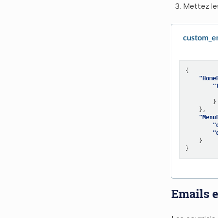
Mettez le
custom_e
{
"Home
"
}
},
"Menu
"
"
}
}
Emails 