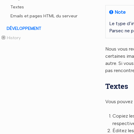
Textes
Note
Emails et pages HTML du serveur
Le type d’im
DÉVELOPPEMENT
Parsec ne p
History
Nous vous rec
certaines im
autre. Si vou
pas rencontr
Textes
Vous pouvez é
Copiez le
respecti
Éditez les