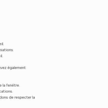
il.
isations.
l.
uvez également
e la fenêtre.
cations.
dons de respecter la