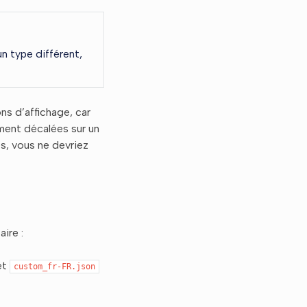
un type différent,
ns d’affichage, car
ment décalées sur un
es, vous ne devriez
ire :
et
custom_fr-FR.json